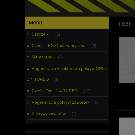
Menu
FEBI
Uszczelki
(1)
Części LPG Opel Fabryczna
(9)
Membrany
(3)
Regeneracja kolektorów i pokryw OPEL
1.4 TURBO
(9)
Części Opel 1.4 TURBO
(12)
Regeneracja pokryw zaworów
(3)
Pokrywy zaworów
(1)