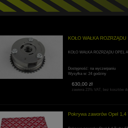
KOŁO WAŁKA ROZRZĄDU OP
KOŁO WAŁKA ROZRZĄDU OPEL A
Dostępność:
na wyczerpaniu
Wysyłka w:
24 godziny
630,00 zł
zawiera 23% VAT, bez kosztów d
Pokrywa zaworów Opel 1,4 