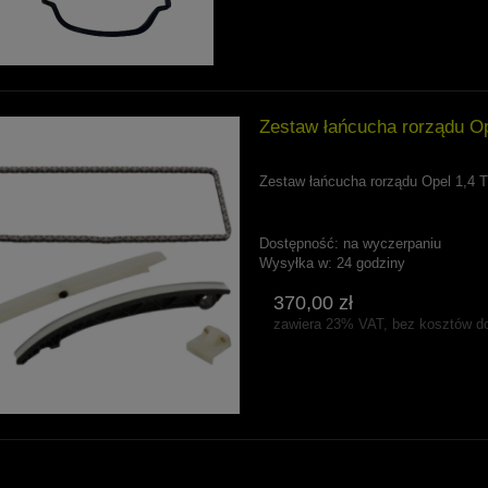
Zestaw łańcucha rorządu Op
Zestaw łańcucha rorządu Opel 1,4 
Dostępność:
na wyczerpaniu
Wysyłka w:
24 godziny
370,00 zł
zawiera 23% VAT, bez kosztów d