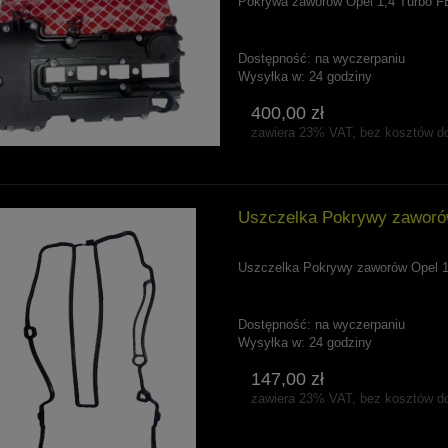
Pokrywa zaworów Opel 1,4 Turbo F
Dostępność:
na wyczerpaniu
Wysyłka w:
24 godziny
400,00 zł
zawiera 23% VAT, bez kosztów d
Uszczelka Pokrywy zaworów
Uszczelka Pokrywy zaworów Opel 
Dostępność:
na wyczerpaniu
Wysyłka w:
24 godziny
147,00 zł
zawiera 23% VAT, bez kosztów d