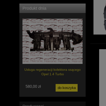
Produkt dnia
Usługa regeneracji kolektora ssącego
Opel 1.4 Turbo
580,00 zł
do koszyka